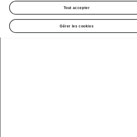
Tout accepter
Gérer les cookies
Nouveau Enyaq
Sportline
Ce contenu est hébergé par un service tiers
(www.youtube.com). En y accédant et en le